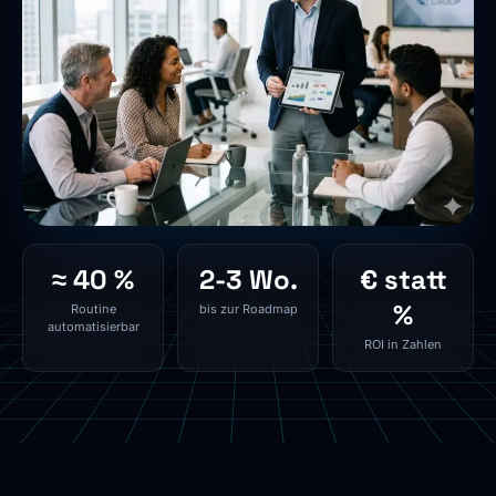
≈ 40 %
2-3 Wo.
€ statt
%
Routine
bis zur Roadmap
automatisierbar
ROI in Zahlen